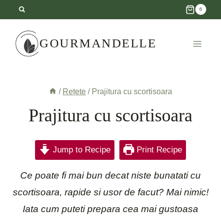
Skip
6
to
content
GOURMANDELLE
/
Rețete
/
Prajitura cu scortisoara
Prajitura cu scortisoara
Jump to Recipe
Print Recipe
Ce poate fi mai bun decat niste bunatati cu
scortisoara, rapide si usor de facut? Mai nimic!
Iata cum puteti prepara cea mai gustoasa