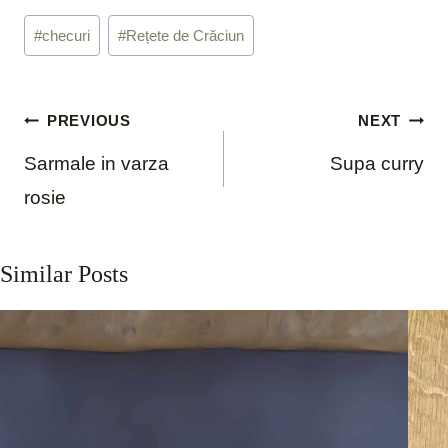
Post
#
checuri
#
Rețete de Crăciun
Tags:
Post
PREVIOUS
NEXT
navigation
Sarmale in varza
Supa curry
rosie
Similar Posts