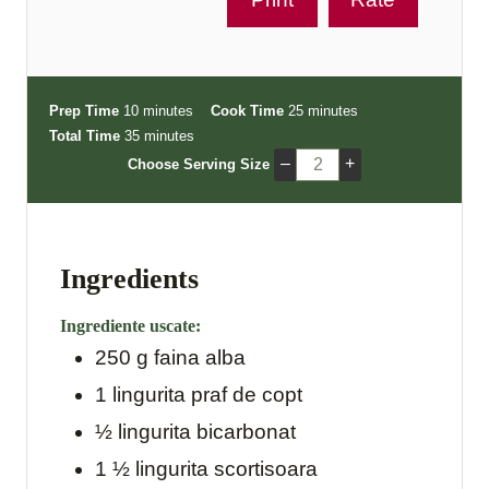
m
m
Prep Time
10
minutes
Cook Time
25
minutes
i
m
i
Total Time
35
minutes
n
i
n
–
+
Choose Serving Size
u
n
u
t
u
t
e
t
e
s
e
s
Ingredients
s
Ingrediente uscate:
250
g
faina alba
1
lingurita
praf de copt
½
lingurita
bicarbonat
1 ½
lingurita
scortisoara