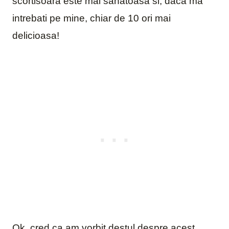
scortisoara este mai sanatoasa si, daca ma
intrebati pe mine, chiar de 10 ori mai
delicioasa!
Ok, cred ca am vorbit destul despre acest