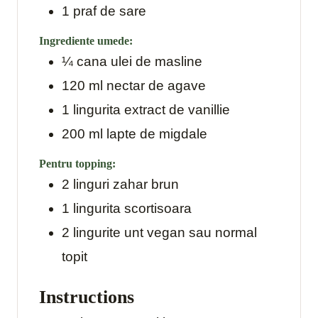
1
praf
de sare
Ingrediente umede:
¼
cana
ulei de masline
120
ml
nectar de agave
1
lingurita
extract de vanillie
200
ml
lapte de migdale
Pentru topping:
2
linguri
zahar brun
1
lingurita
scortisoara
2
lingurite
unt vegan sau normal
topit
Instructions