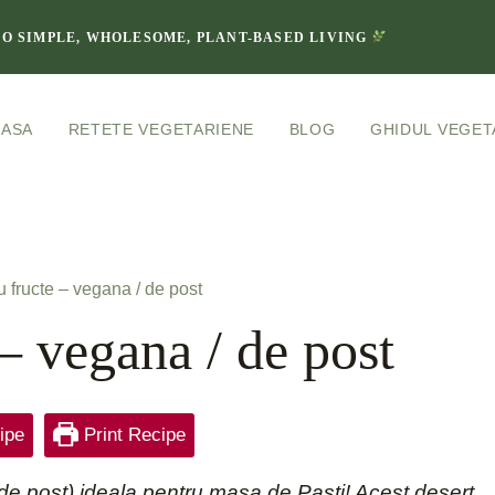
TO SIMPLE, WHOLESOME, PLANT-BASED LIVING
CASA
RETETE VEGETARIENE
BLOG
GHIDUL VEGET
u fructe – vegana / de post
 – vegana / de post
ipe
Print Recipe
 (de post) ideala pentru masa de Pasti! Acest desert