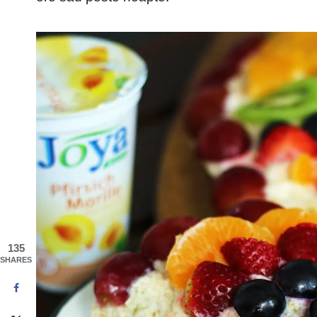
135
SHARES