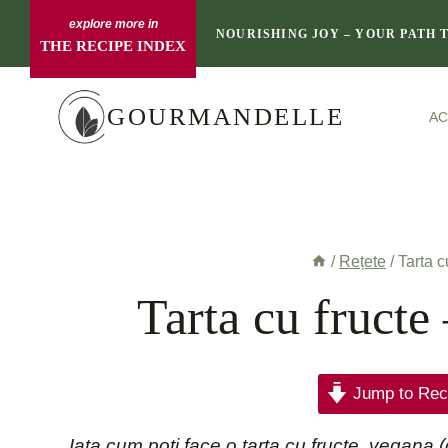
Skip
NOURISHING JOY – YOUR PATH 
THE RECIPE INDEX
to
content
GOURMANDELLE
A
/
Rețete
/
Tarta c
Tarta cu fructe
Jump to Rec
,Iata cum poti face o tarta cu fructe, vegana